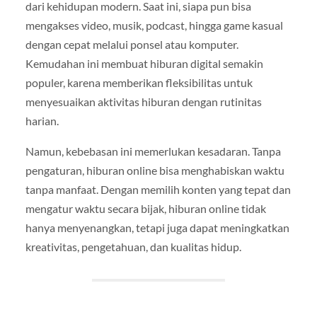
dari kehidupan modern. Saat ini, siapa pun bisa
mengakses video, musik, podcast, hingga game kasual
dengan cepat melalui ponsel atau komputer.
Kemudahan ini membuat hiburan digital semakin
populer, karena memberikan fleksibilitas untuk
menyesuaikan aktivitas hiburan dengan rutinitas
harian.
Namun, kebebasan ini memerlukan kesadaran. Tanpa
pengaturan, hiburan online bisa menghabiskan waktu
tanpa manfaat. Dengan memilih konten yang tepat dan
mengatur waktu secara bijak, hiburan online tidak
hanya menyenangkan, tetapi juga dapat meningkatkan
kreativitas, pengetahuan, dan kualitas hidup.