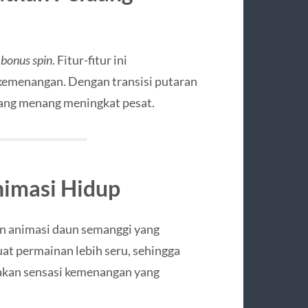
n
bonus spin
. Fitur-fitur ini
menangan. Dengan transisi putaran
uang menang meningkat pesat.
imasi Hidup
an animasi daun semanggi yang
at permainan lebih seru, sehingga
akan sensasi kemenangan yang