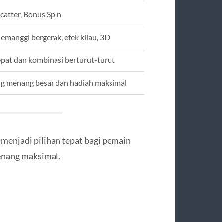
Scatter, Bonus Spin
emanggi bergerak, efek kilau, 3D
epat dan kombinasi berturut-turut
g menang besar dan hadiah maksimal
 menjadi pilihan tepat bagi pemain
enang maksimal.