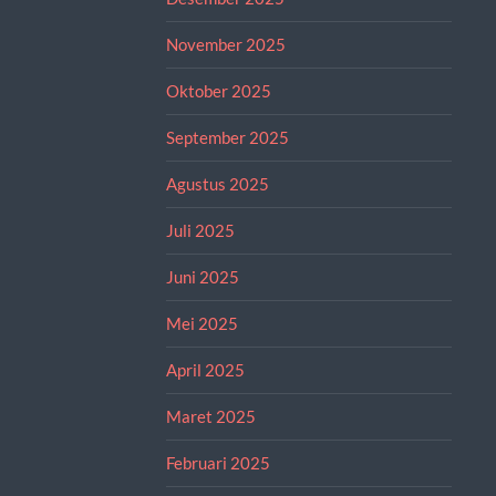
November 2025
Oktober 2025
September 2025
Agustus 2025
Juli 2025
Juni 2025
Mei 2025
April 2025
Maret 2025
Februari 2025