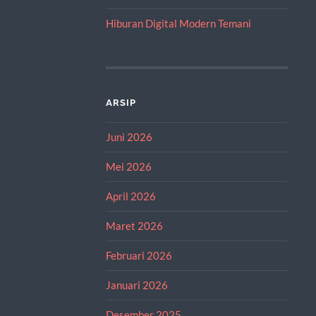
Hiburan Digital Modern Temani
ARSIP
Juni 2026
Mei 2026
April 2026
Maret 2026
Februari 2026
Januari 2026
Desember 2025