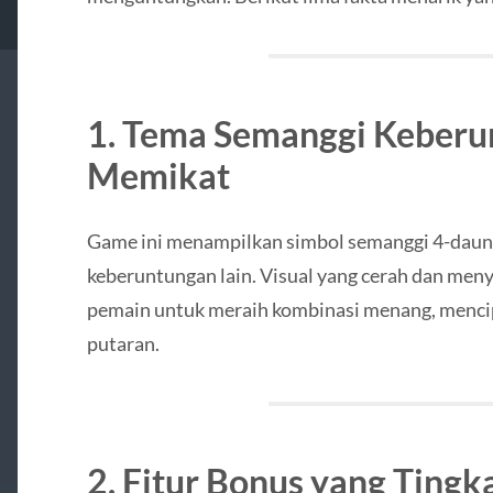
1.
Tema Semanggi Keberu
Memikat
Game ini menampilkan simbol semanggi 4-daun,
keberuntungan lain. Visual yang cerah dan me
pemain untuk meraih kombinasi menang, mencip
putaran.
2.
Fitur Bonus yang Tingk